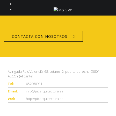
CONTACTA CON NOSOTROS
CONTACTO
Avinguda País Valencià, 68, sotano -2, puerta derecha 03801
ALCOY (Alicante)
Tel:
657060931
Email:
info@picarquitectura.es
Web:
http://picarquitectura.es